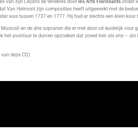
es van zijn Leçons de ténèbres door
les Arts Florissants
onder l
at Van Helmont zijn composities heeft uitgewerkt met de bedoeli
ter was tussen 1737 en 1777. Hij had er slechts een klein koor t
usicali en de drie sopranen die er met deze cd duidelijk voor g
et avontuur te durven opzoeken dat zowel hen als ons – als lui
s van deze CD)