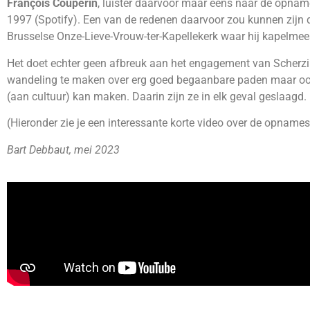
François Couperin
, luister daarvoor maar eens naar de opnam
1997 (Spotify). Een van de redenen daarvoor zou kunnen zijn d
Brusselse Onze-Lieve-Vrouw-ter-Kapellekerk waar hij kapelmees
Het doet echter geen afbreuk aan het engagement van Scherzi M
wandeling te maken over erg goed begaanbare paden maar ook h
(aan cultuur) kan maken. Daarin zijn ze in elk geval geslaagd.
(Hieronder zie je een interessante korte video over de opname
Bart Debbaut, mei 2023