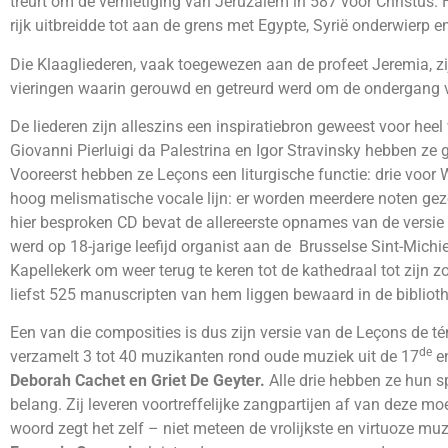
treurt om de vernietiging van Jeruzalem in 587 voor Christus.
rijk uitbreidde tot aan de grens met Egypte, Syrië onderwierp 
Die Klaagliederen, vaak toegewezen aan de profeet Jeremia, z
vieringen waarin gerouwd en getreurd werd om de ondergang 
De liederen zijn alleszins een inspiratiebron geweest voor hee
Giovanni Pierluigi da Palestrina en Igor Stravinsky hebben z
Vooreerst hebben ze Leçons een liturgische functie: drie voor 
hoog melismatische vocale lijn: er worden meerdere noten gez
hier besproken CD bevat de allereerste opnames van de versi
werd op 18-jarige leefijd organist aan de Brusselse Sint-Michi
Kapellekerk
om weer terug te keren tot de kathedraal
tot zijn 
liefst 525 manuscripten van hem liggen bewaard in de bibliot
Een van die composities is dus zijn versie van de Leçons de t
de
verzamelt 3 tot 40 muzikanten rond oude muziek uit de 17
e
Deborah Cachet en Griet De Geyter.
Alle drie hebben ze hun s
belang. Zij leveren voortreffelijke zangpartijen af van deze m
woord zegt het zelf – niet meteen de vrolijkste en virtuoze mu