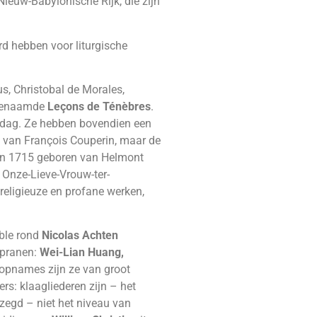
ieuw-Babylonische Rijk, die zijn
d hebben voor liturgische
us, Christobal de Morales,
zogenaamde
Leçons de Ténèbres
.
terdag. Ze hebben bovendien een
e van François Couperin, maar de
n 1715 geboren van Helmont
e
Onze-Lieve-Vrouw-ter-
eligieuze en profane werken,
mble rond
Nicolas Achten
opranen:
Wei-Lian Huang,
 opnames zijn ze van groot
rs: klaagliederen zijn – het
ezegd – niet het niveau van