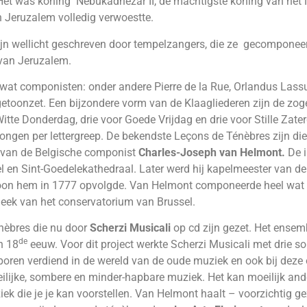
 Het was koning Nebukadnezar II, de machtigste koning van het N
en Jeruzalem volledig verwoestte.
ijn wellicht geschreven door tempelzangers, die ze gecomponeer
van Jeruzalem.
l wat componisten: onder andere Pierre de la Rue, Orlandus Lass
e getoonzet. Een bijzondere vorm van de Klaagliederen zijn de 
Witte Donderdag, drie voor Goede Vrijdag en drie voor Stille Za
ongen per lettergreep. De bekendste Leçons de Ténèbres zijn di
e van de Belgische componist
Charles-Joseph van Helmont.
De i
el en Sint-Goedelekathedraal. Later werd hij kapelmeester van d
zoon hem in 1777 opvolgde. Van Helmont componeerde heel wat r
heek van het conservatorium van Brussel.
énèbres die nu door
Scherzi Musicali
op cd zijn gezet. Het ense
de
n 18
eeuw. Voor dit project werkte Scherzi Musicali met drie s
poren verdiend in de wereld van de oude muziek en ook bij deze
oeilijke, sombere en minder-hapbare muziek. Het kan moeilijk ande
ziek die je je kan voorstellen. Van Helmont haalt – voorzichtig g