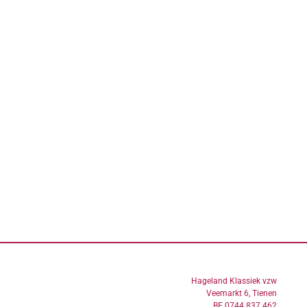
Hageland Klassiek vzw
Veemarkt 6, Tienen
BE 0744.837.462