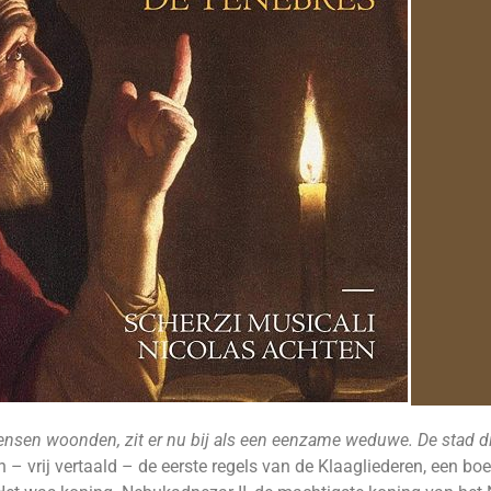
ensen woonden, zit er nu bij als een eenzame weduwe. De stad di
n – vrij vertaald – de eerste regels van de Klaagliederen, een bo