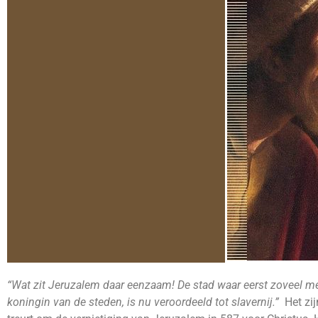
“Wat zit Jeruzalem daar eenzaam! De stad waar eerst zoveel m
koningin van de steden, is nu veroordeeld tot slavernij.”
Het zij