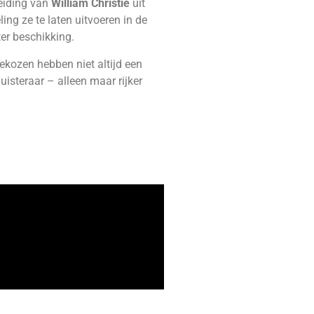
eiding van
William Christie
uit
ng ze te laten uitvoeren in de
er beschikking.
ekozen hebben niet altijd een
steraar – alleen maar rijker