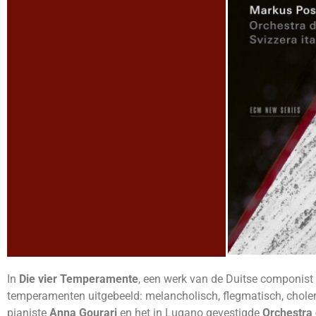
In
Die vier Temperamente
, een werk van de Duitse componist
temperamenten uitgebeeld: melancholisch, flegmatisch, chole
pianiste
Anna Gourari
en het in Lugano gevestigde
Orchestra 