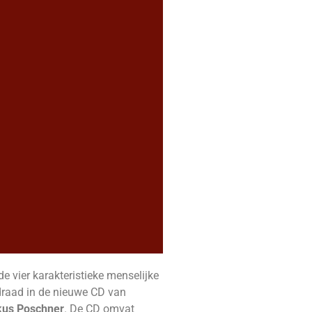
e vier karakteristieke menselijke
draad in de nieuwe CD van
us Poschner
. De CD omvat