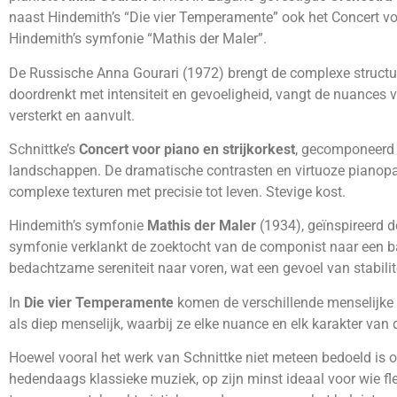
naast Hindemith’s “Die vier Temperamente” ook het Concert vo
Hindemith’s symfonie “Mathis der Maler”.
De Russische Anna Gourari (1972) brengt de complexe structu
doordrenkt met intensiteit en gevoeligheid, vangt de nuances v
versterkt en aanvult.
Schnittke’s
Concert voor piano en strijkorkest
, gecomponeerd i
landschappen. De dramatische contrasten en virtuoze pianopa
complexe texturen met precisie tot leven. Stevige kost.
Hindemith’s symfonie
Mathis der Maler
(1934), geïnspireerd d
symfonie verklankt de zoektocht van de componist naar een b
bedachtzame sereniteit naar voren, wat een gevoel van stabilite
In
Die vier Temperamente
komen de verschillende menselijke ka
als diep menselijk, waarbij ze elke nuance en elk karakter va
Hoewel vooral het werk van Schnittke niet meteen bedoeld is
hedendaags klassieke muziek, op zijn minst ideaal voor wie f