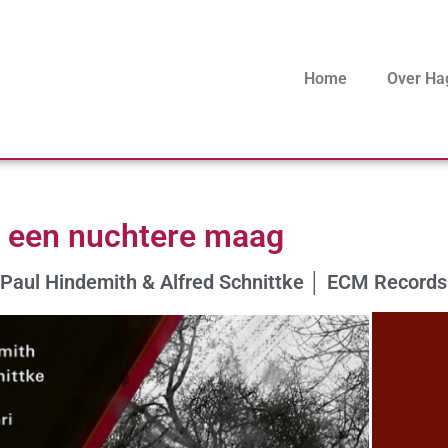
Home
Over Ha
p een nuchtere maag
│ Paul Hindemith & Alfred Schnittke │ ECM Records