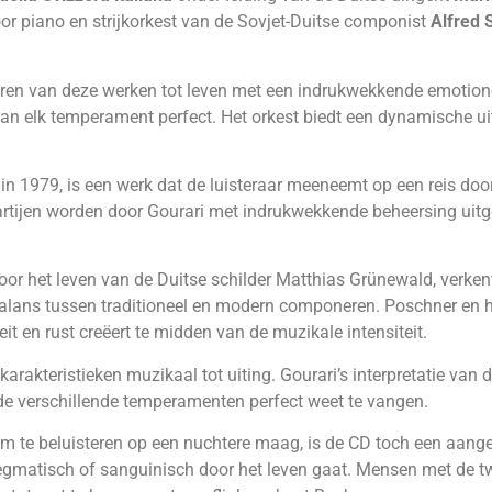
or piano en strijkorkest van de Sovjet-Duitse componist
Alfred 
ren van deze werken tot leven met een indrukwekkende emotione
an elk temperament perfect. Het orkest biedt een dynamische uit
n 1979, is een werk dat de luisteraar meeneemt op een reis door
rtijen worden door Gourari met indrukwekkende beheersing uitge
oor het leven van de Duitse schilder Matthias Grünewald, verkent
alans tussen traditioneel en modern componeren. Poschner en h
it en rust creëert te midden van de muzikale intensiteit.
rakteristieken muzikaal tot uiting. Gourari’s interpretatie van di
n de verschillende temperamenten perfect weet te vangen.
 om te beluisteren op een nuchtere maag, is de CD toch een aa
legmatisch of sanguinisch door het leven gaat. Mensen met de 