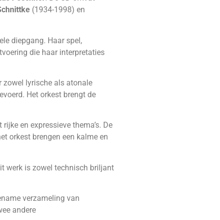
Schnittke
(1934-1998) en
le diepgang. Haar spel,
voering die haar interpretaties
 zowel lyrische als atonale
voerd. Het orkest brengt de
 rijke en expressieve thema’s. De
et orkest brengen een kalme en
t werk is zowel technisch briljant
ngename verzameling van
twee andere