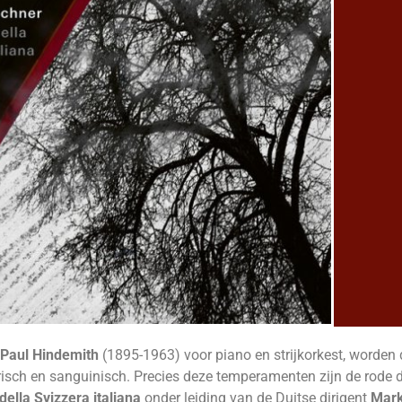
Paul Hindemith
(1895-1963) voor piano en strijkorkest, worden d
risch en sanguinisch. Precies deze temperamenten zijn de rode 
della Svizzera italiana
onder leiding van de Duitse dirigent
Mark