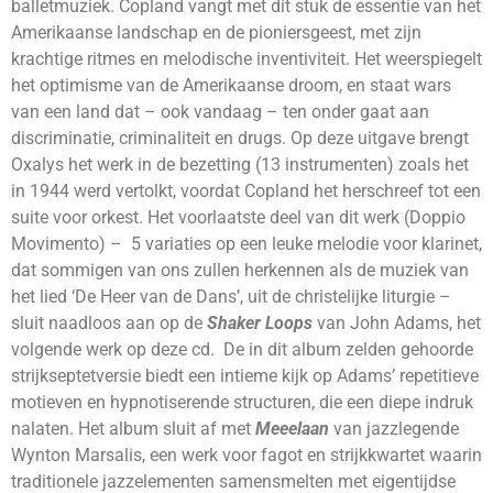
balletmuziek. Copland vangt met dit stuk de essentie van het
Amerikaanse landschap en de pioniersgeest, met zijn
krachtige ritmes en melodische inventiviteit. Het weerspiegelt
het optimisme van de Amerikaanse droom, en staat wars
van een land dat – ook vandaag – ten onder gaat aan
discriminatie, criminaliteit en drugs. Op deze uitgave brengt
Oxalys het werk in de bezetting (13 instrumenten) zoals het
in 1944 werd vertolkt, voordat Copland het herschreef tot een
suite voor orkest. Het voorlaatste deel van dit werk (Doppio
Movimento) – 5 variaties op een leuke melodie voor klarinet,
dat sommigen van ons zullen herkennen als de muziek van
het lied ‘De Heer van de Dans’, uit de christelijke liturgie –
sluit naadloos aan op de
Shaker Loops
van John Adams, het
volgende werk op deze cd. De in dit album zelden gehoorde
strijkseptetversie biedt een intieme kijk op Adams’ repetitieve
motieven en hypnotiserende structuren, die een diepe indruk
nalaten. Het album sluit af met
Meeelaan
van jazzlegende
Wynton Marsalis, een werk voor fagot en strijkkwartet waarin
traditionele jazzelementen samensmelten met eigentijdse