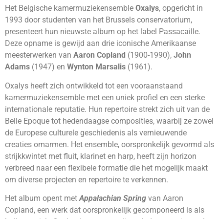
Het Belgische kamermuziekensemble
Oxalys
, opgericht in
1993 door studenten van het Brussels conservatorium,
presenteert hun nieuwste album op het label Passacaille.
Deze opname is gewijd aan drie iconische Amerikaanse
meesterwerken van
Aaron Copland
(1900-1990),
John
Adams
(1947) en
Wynton Marsalis
(1961).
Oxalys heeft zich ontwikkeld tot een vooraanstaand
kamermuziekensemble met een uniek profiel en een sterke
internationale reputatie. Hun repertoire strekt zich uit van de
Belle Epoque tot hedendaagse composities, waarbij ze zowel
de Europese culturele geschiedenis als vernieuwende
creaties omarmen. Het ensemble, oorspronkelijk gevormd als
strijkkwintet met fluit, klarinet en harp, heeft zijn horizon
verbreed naar een flexibele formatie die het mogelijk maakt
om diverse projecten en repertoire te verkennen.
Het album opent met
Appalachian Spring
van Aaron
Copland, een werk dat oorspronkelijk gecomponeerd is als