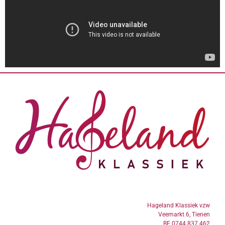
Hageland Klassiek vzw
Veemarkt 6, Tienen
BE 0744.837.462